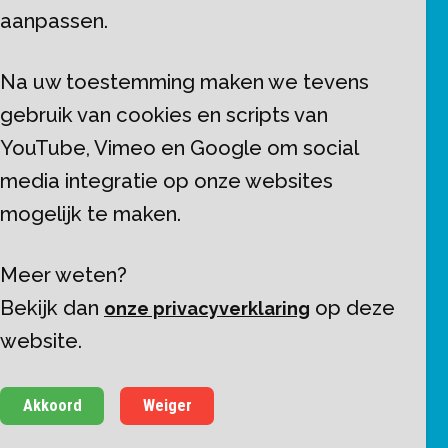
aanpassen.
Stichting Vrienden van XONAR
Severenstraat 16
Na uw toestemming maken we tevens
6225 AR Maastricht
gebruik van cookies en scripts van
info@vriendenvanxonar.nl
YouTube, Vimeo en Google om social
media integratie op onze websites
Al onze contactgegevens >
mogelijk te maken.
Vrienden van XONAR Copyright © 2026
Meer weten?
privacy
disclaimer
Bekijk dan 
op deze 
onze privacyverklaring
made by ivengi
website.
Akkoord
Weiger