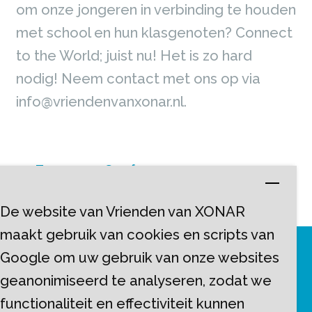
om onze jongeren in verbinding te houden
met school en hun klasgenoten? Connect
to the World; juist nu! Het is zo hard
nodig! Neem contact met ons op via
info@vriendenvanxonar.nl.
<-- Terug naar Geef voor
De website van Vrienden van XONAR
maakt gebruik van cookies en scripts van
Google om uw gebruik van onze websites
geanonimiseerd te analyseren, zodat we
functionaliteit en effectiviteit kunnen