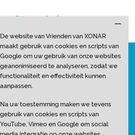
<-- Terug naar Geef voor
De website van Vrienden van XONAR
maakt gebruik van cookies en scripts van
Google om uw gebruik van onze websites
geanonimiseerd te analyseren, zodat we
functionaliteit en effectiviteit kunnen
aanpassen.
Stichting Vrienden van XONAR
Severenstraat 16
Na uw toestemming maken we tevens
6225 AR Maastricht
gebruik van cookies en scripts van
info@vriendenvanxonar.nl
YouTube, Vimeo en Google om social
media integratie op onze websites